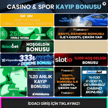
×
İDDACI GİRİŞ İÇİN TIKLAYINIZ!