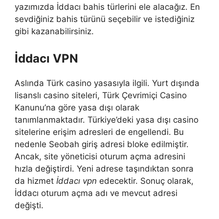
yazımızda İddacı bahis türlerini ele alacağız. En
sevdiğiniz bahis türünü seçebilir ve istediğiniz
gibi kazanabilirsiniz.
İddacı VPN
Aslında Türk casino yasasıyla ilgili. Yurt dışında
lisanslı casino siteleri, Türk Çevrimiçi Casino
Kanunu’na göre yasa dışı olarak
tanımlanmaktadır. Türkiye’deki yasa dışı casino
sitelerine erişim adresleri de engellendi. Bu
nedenle Seobah giriş adresi bloke edilmiştir.
Ancak, site yöneticisi oturum açma adresini
hızla değiştirdi. Yeni adrese taşındıktan sonra
da hizmet
İddacı vpn
edecektir. Sonuç olarak,
İddacı oturum açma adı ve mevcut adresi
değişti.