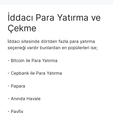
İddacı Para Yatırma ve
Çekme
İddacı sitesinde dörtden fazla para yatırma
seçeneği vardır bunlardan en popülerleri ise;
- Bitcoin ile Para Yatırma
- Cepbank ile Para Yatırma
- Papara
- Anında Havale
- Payfix