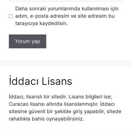
Daha sonraki yorumlarımda kullanılması için
adım, e-posta adresim ve site adresim bu
tarayıcıya kaydedilsin.
İddacı Lisans
İddacı, lisanslı bir sitedir. Lisans bilgileri ise;
Curacao lisansı altında lisanslanmıştır. İddacı
sitesine güvenli bir şekilde giriş yapabilir, sitede
rahatlıkla bahis oynayabilirsiniz.