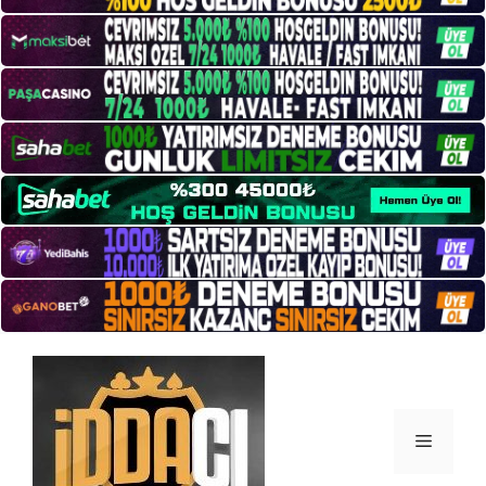
İçeriğe
atla
Menü