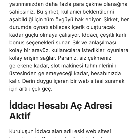
yatırımınızdan daha fazla para çekme olanağına
sahipsiniz. Bu şirket, kullanıcı beklentilerini
aşabildiği için tüm övgüyü hak ediyor. Şirket, her
durumda oynatılabilecek içerik oluşturacak
kadar güçlü olmaya çalışıyor. İddacı, çeşitli karlı
bonus seçenekleri sunar. Şık ve anlaşılması
kolay bir arayüz, kullanıcılara istedikleri oyunlara
kolay erişim sağlar. Paranız, siz çekmeniz
gerekene kadar, slot makinesi tahminlerinin
üstesinden gelemeyeceği kadar, hesabınızda
kalır. Derin duygu içeren bir web sitesi sunmak
için artık çok geç.
İddacı Hesabı Aç Adresi
Aktif
Kuruluşun İddacı alan adlı eski web sitesi