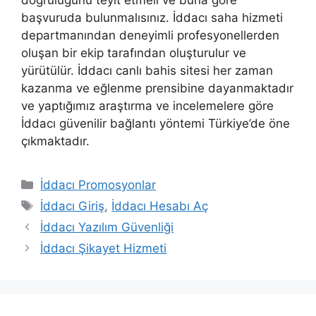
başvuruda bulunmalısınız. İddacı saha hizmeti
departmanından deneyimli profesyonellerden
oluşan bir ekip tarafından oluşturulur ve
yürütülür. İddacı canlı bahis sitesi her zaman
kazanma ve eğlenme prensibine dayanmaktadır
ve yaptığımız araştırma ve incelemelere göre
İddacı güvenilir bağlantı yöntemi Türkiye’de öne
çıkmaktadır.
Kategoriler
İddacı Promosyonlar
Etiketler
İddacı Giriş
,
İddacı Hesabı Aç
İddacı Yazılım Güvenliği
İddacı Şikayet Hizmeti