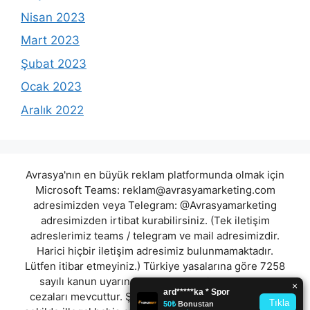
Nisan 2023
Mart 2023
Şubat 2023
Ocak 2023
Aralık 2022
Avrasya'nın en büyük reklam platformunda olmak için
Microsoft Teams:
reklam@avrasyamarketing.com
adresimizden veya Telegram: @Avrasyamarketing
adresimizden irtibat kurabilirsiniz. (Tek iletişim
adreslerimiz teams / telegram ve mail adresimizdir.
Harici hiçbir iletişim adresimiz bulunmamaktadır.
Lütfen itibar etmeyiniz.) Türkiye yasalarına göre 7258
sayılı kanun uyarınca yasa dışı bahis oynamanın
cezaları mevcuttur. Şu an bulunduğunuz site hiç bir