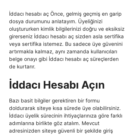
İddacı hesabı aç Önce, gelmiş geçmiş en garip
dosya durumunu anlatayım. Üyeliğinizi
oluştururken kimlik bilgilerinizi doğru ve eksiksiz
girerseniz İddacı hesabı aç sizden asla sertifika
veya sertifika istemez. Bu sadece üye güvenini
artırmakla kalmaz, aynı zamanda kullanıcıları
belge onayı gibi İddacı hesabı aç süreçlerden
de kurtarır.
İddacı Hesabı Açın
Bazı basit bilgiler gerektiren bir formu
doldurarak siteye kısa sürede üye olabilirsiniz.
İddacı üyelik sürecinin ihtiyaçlarınıza göre farklı
adımlarına birlikte göz atalım. Mevcut
adresinizden siteye güvenli bir şekilde giriş