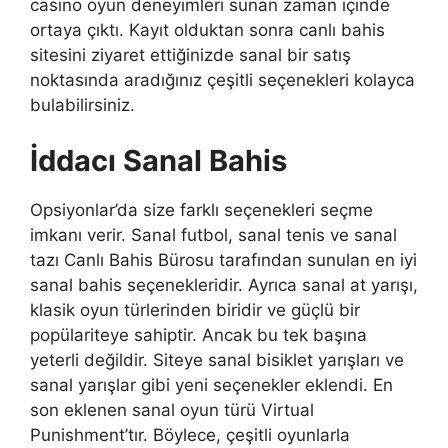
casino oyun deneyimleri sunan zaman içinde
ortaya çıktı. Kayıt olduktan sonra canlı bahis
sitesini ziyaret ettiğinizde sanal bir satış
noktasında aradığınız çeşitli seçenekleri kolayca
bulabilirsiniz.
İddacı Sanal Bahis
Opsiyonlar’da size farklı seçenekleri seçme
imkanı verir. Sanal futbol, ​​sanal tenis ve sanal
tazı Canlı Bahis Bürosu tarafından sunulan en iyi
sanal bahis seçenekleridir. Ayrıca sanal at yarışı,
klasik oyun türlerinden biridir ve güçlü bir
popülariteye sahiptir. Ancak bu tek başına
yeterli değildir. Siteye sanal bisiklet yarışları ve
sanal yarışlar gibi yeni seçenekler eklendi. En
son eklenen sanal oyun türü Virtual
Punishment’tır. Böylece, çeşitli oyunlarla