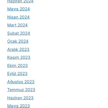
Haziran 2024
Mayıs 2024
Nisan 2024
Mart 2024
Şubat 2024
Ocak 2024
Aralık 2023
Kasım 2023
Ekim 2023
Eylül 2023
Ağustos 2023
Temmuz 2023
Haziran 2023
Mayıs 2023