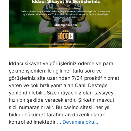
İddacı şikayet ve görüşleriniz ödeme ve para
çekme işlemleri ile ilgili her türlü soru ve
görüşleriniz site üzerinden 7/24 proaktif hizmet
veren ve çok hızlı yanıt alan Canlı Desteğe
yönlendirilebilir. Size ihtiyacınız olan tavsiyeyi
hızlı bir şekilde vereceklerdir. Şirketin mevcut
sicil numarasını alır. Bu casino sitesi, her yıl
birkaç hükümet tarafından düzenli olarak
kontrol edilmektedir …
Devamını oku…