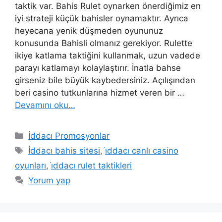
taktik var. Bahis Rulet oynarken önerdiğimiz en
iyi strateji küçük bahisler oynamaktır. Ayrıca
heyecana yenik düşmeden oyununuz
konusunda Bahisli olmanız gerekiyor. Rulette
ikiye katlama taktiğini kullanmak, uzun vadede
parayı katlamayı kolaylaştırır. İnatla bahse
girseniz bile büyük kaybedersiniz. Açılışından
beri casino tutkunlarına hizmet veren bir …
Devamını oku…
Kategoriler
İddacı Promosyonlar
Etiketler
İddacı bahis sitesi
,
i̇ddacı canlı casino
oyunları
,
i̇ddacı rulet taktikleri
Yorum yap