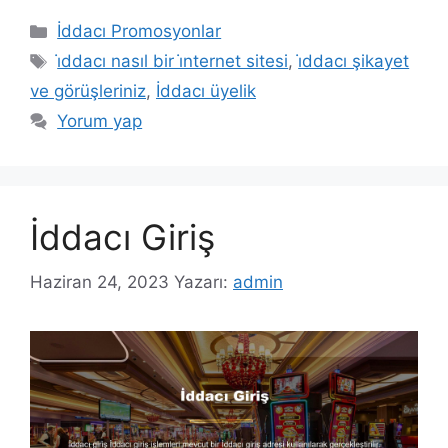
Kategoriler
İddacı Promosyonlar
Etiketler
i̇ddacı nasıl bir i̇nternet sitesi
,
i̇ddacı şikayet
ve görüşleriniz
,
İddacı üyelik
Yorum yap
İddacı Giriş
Haziran 24, 2023
Yazarı:
admin