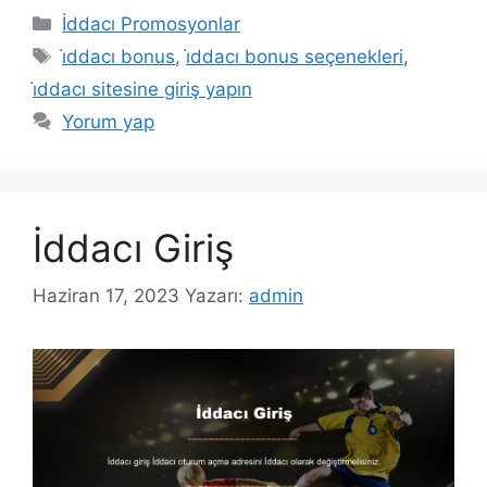
Kategoriler
İddacı Promosyonlar
Etiketler
i̇ddacı bonus
,
i̇ddacı bonus seçenekleri
,
i̇ddacı sitesine giriş yapın
Yorum yap
İddacı Giriş
Haziran 17, 2023
Yazarı:
admin