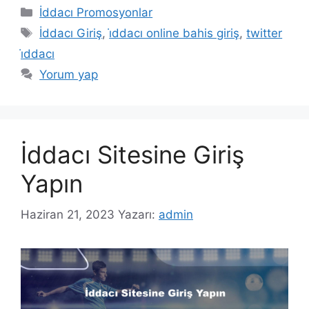
Kategoriler
İddacı Promosyonlar
Etiketler
İddacı Giriş
,
i̇ddacı online bahis giriş
,
twitter
i̇ddacı
Yorum yap
İddacı Sitesine Giriş
Yapın
Haziran 21, 2023
Yazarı:
admin