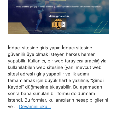
İddacı sitesine giriş yapın İddacı sitesine
güvenilir üye olmak isteyen herkes hemen
yapabilir. Kullanıcı, bir web tarayıcısı aracılığıyla
kullanılabilen web sitesine (yani mevcut web
sitesi adresi) giriş yapabilir ve ilk adımı
tamamlamak için büyük harfle yazılmış “Şimdi
Kaydol” düğmesine tıklayabilir. Bu aşamadan
sonra bana sunulan bir formu doldurmam
istendi. Bu formlar, kullanıcıların hesap bilgilerini
ve …
Devamını oku…