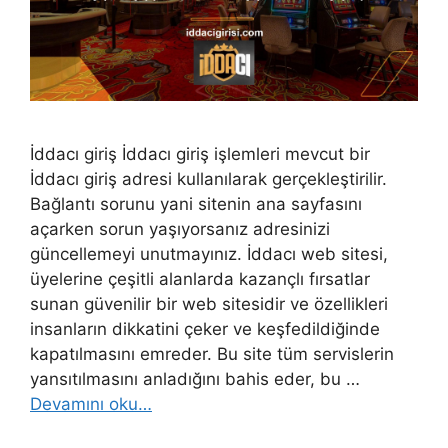
İddacı giriş İddacı giriş işlemleri mevcut bir
İddacı giriş adresi kullanılarak gerçekleştirilir.
Bağlantı sorunu yani sitenin ana sayfasını
açarken sorun yaşıyorsanız adresinizi
güncellemeyi unutmayınız. İddacı web sitesi,
üyelerine çeşitli alanlarda kazançlı fırsatlar
sunan güvenilir bir web sitesidir ve özellikleri
insanların dikkatini çeker ve keşfedildiğinde
kapatılmasını emreder. Bu site tüm servislerin
yansıtılmasını anladığını bahis eder, bu …
Devamını oku…