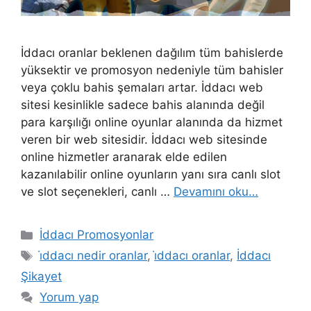
İddacı oranlar beklenen dağılım tüm bahislerde
yüksektir ve promosyon nedeniyle tüm bahisler
veya çoklu bahis şemaları artar. İddacı web
sitesi kesinlikle sadece bahis alanında değil
para karşılığı online oyunlar alanında da hizmet
veren bir web sitesidir. İddacı web sitesinde
online hizmetler aranarak elde edilen
kazanılabilir online oyunların yanı sıra canlı slot
ve slot seçenekleri, canlı …
Devamını oku…
Kategoriler
İddacı Promosyonlar
Etiketler
i̇ddacı nedir oranlar
,
i̇ddacı oranlar
,
İddacı
Şikayet
Yorum yap