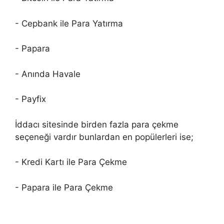
- Cepbank ile Para Yatırma
- Papara
- Anında Havale
- Payfix
İddacı sitesinde birden fazla para çekme
seçeneği vardır bunlardan en popülerleri ise;
- Kredi Kartı ile Para Çekme
- Papara ile Para Çekme