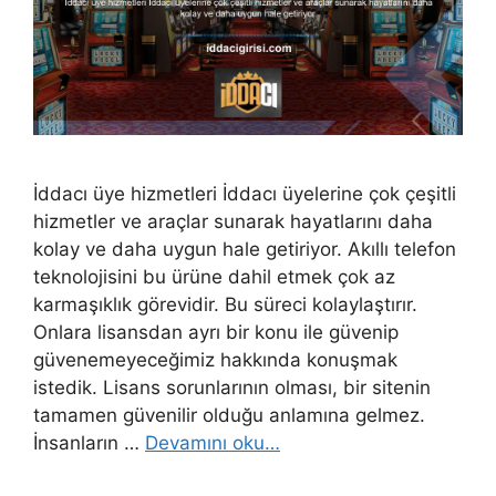
İddacı üye hizmetleri İddacı üyelerine çok çeşitli
hizmetler ve araçlar sunarak hayatlarını daha
kolay ve daha uygun hale getiriyor. Akıllı telefon
teknolojisini bu ürüne dahil etmek çok az
karmaşıklık görevidir. Bu süreci kolaylaştırır.
Onlara lisansdan ayrı bir konu ile güvenip
güvenemeyeceğimiz hakkında konuşmak
istedik. Lisans sorunlarının olması, bir sitenin
tamamen güvenilir olduğu anlamına gelmez.
İnsanların …
Devamını oku…