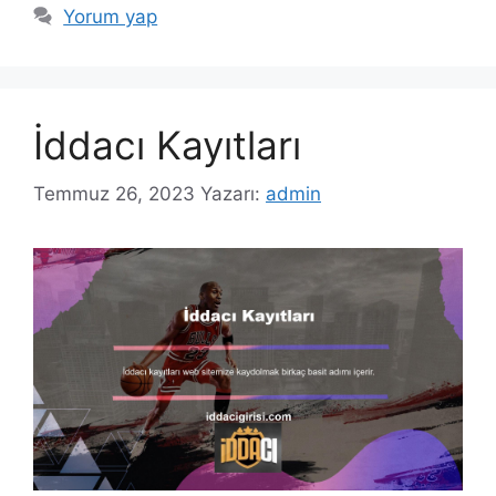
Yorum yap
İddacı Kayıtları
Temmuz 26, 2023
Yazarı:
admin