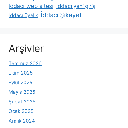
İddacı web sitesi
İddacı yeni giriş
İddacı Şikayet
İddacı üyelik
Arşivler
Temmuz 2026
Ekim 2025
Eylül 2025
Mayıs 2025
Şubat 2025
Ocak 2025
Aralık 2024