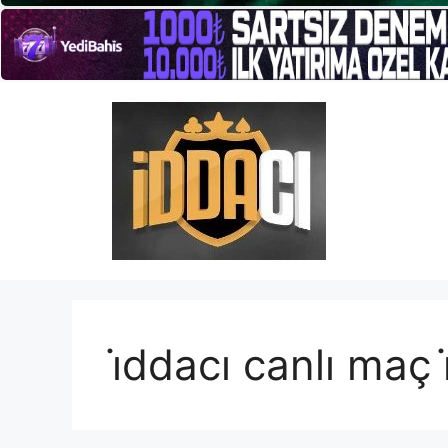
İçeriğe
atla
i̇ddacı canlı maç i