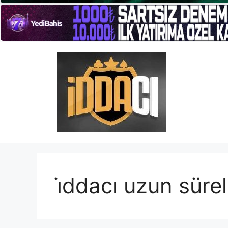
İçeriğe
atla
i̇ddacı uzun sürel