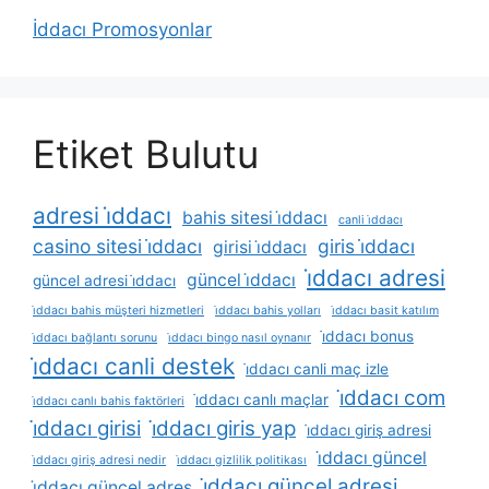
İddacı Promosyonlar
Etiket Bulutu
adresi i̇ddacı
bahis sitesi i̇ddacı
canli i̇ddacı
casino sitesi i̇ddacı
giris i̇ddacı
girisi i̇ddacı
i̇ddacı adresi
güncel i̇ddacı
güncel adresi i̇ddacı
i̇ddacı bahis müşteri hizmetleri
i̇ddacı bahis yolları
i̇ddacı basit katılım
i̇ddacı bonus
i̇ddacı bağlantı sorunu
i̇ddacı bingo nasıl oynanır
i̇ddacı canli destek
i̇ddacı canli maç izle
i̇ddacı com
i̇ddacı canlı maçlar
i̇ddacı canlı bahis faktörleri
i̇ddacı girisi
i̇ddacı giris yap
i̇ddacı giriş adresi
i̇ddacı güncel
i̇ddacı giriş adresi nedir
i̇ddacı gizlilik politikası
i̇ddacı güncel adresi
i̇ddacı güncel adres