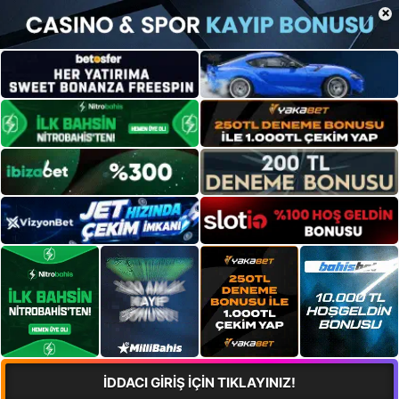
×
İDDACI GİRİŞ İÇİN TIKLAYINIZ!