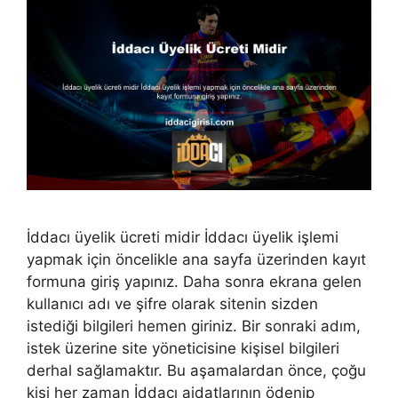
İddacı üyelik ücreti midir İddacı üyelik işlemi
yapmak için öncelikle ana sayfa üzerinden kayıt
formuna giriş yapınız. Daha sonra ekrana gelen
kullanıcı adı ve şifre olarak sitenin sizden
istediği bilgileri hemen giriniz. Bir sonraki adım,
istek üzerine site yöneticisine kişisel bilgileri
derhal sağlamaktır. Bu aşamalardan önce, çoğu
kişi her zaman İddacı aidatlarının ödenip