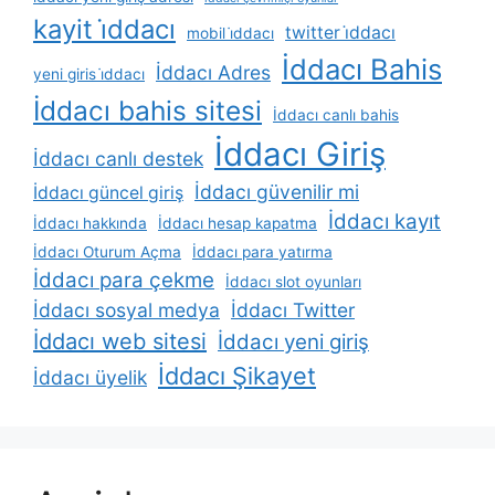
kayit i̇ddacı
twitter i̇ddacı
mobil i̇ddacı
İddacı Bahis
İddacı Adres
yeni giris i̇ddacı
İddacı bahis sitesi
İddacı canlı bahis
İddacı Giriş
İddacı canlı destek
İddacı güvenilir mi
İddacı güncel giriş
İddacı kayıt
İddacı hakkında
İddacı hesap kapatma
İddacı Oturum Açma
İddacı para yatırma
İddacı para çekme
İddacı slot oyunları
İddacı sosyal medya
İddacı Twitter
İddacı web sitesi
İddacı yeni giriş
İddacı Şikayet
İddacı üyelik