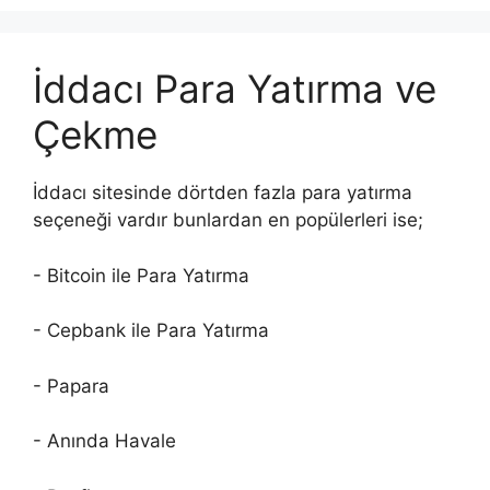
İddacı Para Yatırma ve
Çekme
İddacı sitesinde dörtden fazla para yatırma
seçeneği vardır bunlardan en popülerleri ise;
- Bitcoin ile Para Yatırma
- Cepbank ile Para Yatırma
- Papara
- Anında Havale