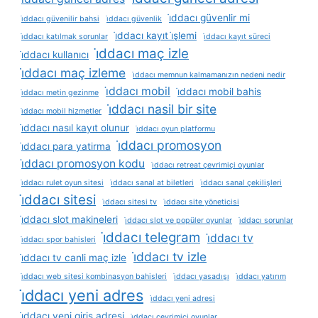
i̇ddacı güvenlir mi
i̇ddacı güvenilir bahsi
i̇ddacı güvenlik
i̇ddacı kayıt i̇şlemi
i̇ddacı katılmak sorunlar
i̇ddacı kayıt süreci
i̇ddacı maç izle
i̇ddacı kullanıcı
i̇ddacı maç izleme
i̇ddacı memnun kalmamanızın nedeni nedir
i̇ddacı mobil
i̇ddacı mobil bahis
i̇ddacı metin gezinme
i̇ddacı nasil bir site
i̇ddacı mobil hizmetler
i̇ddacı nasıl kayıt olunur
i̇ddacı oyun platformu
i̇ddacı promosyon
i̇ddacı para yatirma
i̇ddacı promosyon kodu
i̇ddacı retreat çevrimiçi oyunlar
i̇ddacı rulet oyun sitesi
i̇ddacı sanal at biletleri
i̇ddacı sanal çekilişleri
i̇ddacı sitesi
i̇ddacı sitesi tv
i̇ddacı site yöneticisi
i̇ddacı slot makineleri
i̇ddacı slot ve popüler oyunlar
i̇ddacı sorunlar
i̇ddacı telegram
i̇ddacı tv
i̇ddacı spor bahisleri
i̇ddacı tv izle
i̇ddacı tv canli maç izle
i̇ddacı web sitesi kombinasyon bahisleri
i̇ddacı yasadışı
i̇ddacı yatırım
i̇ddacı yeni adres
i̇ddacı yeni adresi
i̇ddacı yeni giriş adresi
i̇ddacı çevrimiçi oyunlar