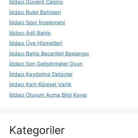
İddacı Güvenli Casino
İddacı Rulet Bahisleri
İddacı Spor İncelemesi
İddacı Adil Bahis
İddacı Üye Hizmetleri
İddacı Bahis Becerileri Başlangıç
İddacı Son Geliştirmeler Oyun
İddacı Kaydolma Detaylar
İddacı Karlı Küresel Varlık
İddacı Oturum Açma Bilgi Kayıp
Kategoriler