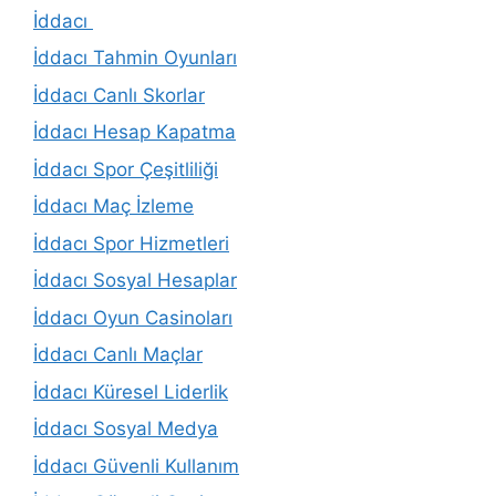
İddacı
İddacı Tahmin Oyunları
İddacı Canlı Skorlar
İddacı Hesap Kapatma
İddacı Spor Çeşitliliği
İddacı Maç İzleme
İddacı Spor Hizmetleri
İddacı Sosyal Hesaplar
İddacı Oyun Casinoları
İddacı Canlı Maçlar
İddacı Küresel Liderlik
İddacı Sosyal Medya
İddacı Güvenli Kullanım