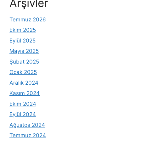
Arşivler
Temmuz 2026
Ekim 2025
Eylül 2025
Mayıs 2025
Şubat 2025
Ocak 2025
Aralık 2024
Kasım 2024
Ekim 2024
Eylül 2024
Ağustos 2024
Temmuz 2024