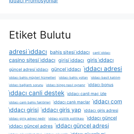
İddacı Promosyonlar
Etiket Bulutu
adresi i̇ddacı
bahis sitesi i̇ddacı
canli i̇ddacı
casino sitesi i̇ddacı
giris i̇ddacı
girisi i̇ddacı
i̇ddacı adresi
güncel i̇ddacı
güncel adresi i̇ddacı
i̇ddacı bahis müşteri hizmetleri
i̇ddacı bahis yolları
i̇ddacı basit katılım
i̇ddacı bonus
i̇ddacı bağlantı sorunu
i̇ddacı bingo nasıl oynanır
i̇ddacı canli destek
i̇ddacı canli maç izle
i̇ddacı com
i̇ddacı canlı maçlar
i̇ddacı canlı bahis faktörleri
i̇ddacı girisi
i̇ddacı giris yap
i̇ddacı giriş adresi
i̇ddacı güncel
i̇ddacı giriş adresi nedir
i̇ddacı gizlilik politikası
i̇ddacı güncel adresi
i̇ddacı güncel adres
i̇ddacı güvenlir mi