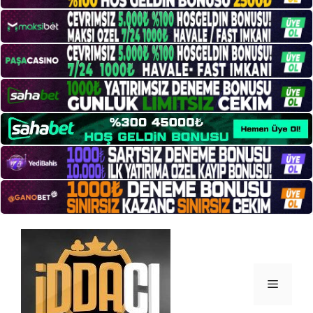
İçeriğe
atla
Menü