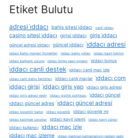
Etiket Bulutu
adresi i̇ddacı
bahis sitesi i̇ddacı
canli i̇ddacı
casino sitesi i̇ddacı
giris i̇ddacı
girisi i̇ddacı
i̇ddacı adresi
güncel i̇ddacı
güncel adresi i̇ddacı
i̇ddacı bahis müşteri hizmetleri
i̇ddacı bahis yolları
i̇ddacı basit katılım
i̇ddacı bonus
i̇ddacı bağlantı sorunu
i̇ddacı bingo nasıl oynanır
i̇ddacı canli destek
i̇ddacı canli maç izle
i̇ddacı com
i̇ddacı canlı maçlar
i̇ddacı canlı bahis faktörleri
i̇ddacı girisi
i̇ddacı giris yap
i̇ddacı giriş adresi
i̇ddacı güncel
i̇ddacı giriş adresi nedir
i̇ddacı gizlilik politikası
i̇ddacı güncel adresi
i̇ddacı güncel adres
i̇ddacı güvenlir mi
i̇ddacı güvenilir bahsi
i̇ddacı güvenlik
i̇ddacı kayıt i̇şlemi
i̇ddacı katılmak sorunlar
i̇ddacı kayıt süreci
i̇ddacı maç izle
i̇ddacı kullanıcı
i̇ddacı maç izleme
i̇ddacı memnun kalmamanızın nedeni nedir