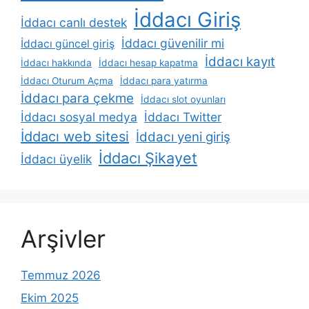
İddacı Giriş
İddacı canlı destek
İddacı güvenilir mi
İddacı güncel giriş
İddacı kayıt
İddacı hakkında
İddacı hesap kapatma
İddacı Oturum Açma
İddacı para yatırma
İddacı para çekme
İddacı slot oyunları
İddacı sosyal medya
İddacı Twitter
İddacı web sitesi
İddacı yeni giriş
İddacı Şikayet
İddacı üyelik
Arşivler
Temmuz 2026
Ekim 2025