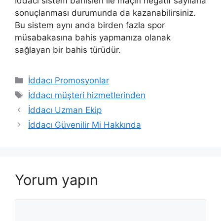
İddacı sistem bahisleri ile maçın negatif sayılarla
sonuçlanması durumunda da kazanabilirsiniz.
Bu sistem aynı anda birden fazla spor
müsabakasına bahis yapmanıza olanak
sağlayan bir bahis türüdür.
Kategoriler
İddacı Promosyonlar
Etiketler
İddacı müşteri hizmetlerinden
İddacı Uzman Ekip
İddacı Güvenilir Mi Hakkında
Yorum yapın
Yorum