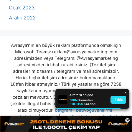
Ocak 2023
Aralık 2022
Avrasya'nın en büyük reklam platformunda olmak için
Microsoft Teams:
reklam@avrasyamarketing.com
adresimizden veya Telegram: @Avrasyamarketing
adresimizden irtibat kurabilirsiniz. (Tek iletişim
adreslerimiz teams / telegram ve mail adresimizdir.
Harici hiçbir iletişim adresimiz bulunmamaktadır.
Lütfen itibar etmeyiniz.) Türkiye yasalarına göre 7258
sayılı kanun uyarınca yasa dışı bahis oynamanın
cezaları mevcuttur. Şu an bulunduğunuz site hiç bir
şekilde illegal bahis oyunları oynatmıyor ve oynamaya
aracı olmuyordur.
betgram
|
betivoguvenilirmi
|
keonbetsitesi
|
biibahis
|
napolyonbetadres
|
budvabet
×
|
arascasino
|
birbetx