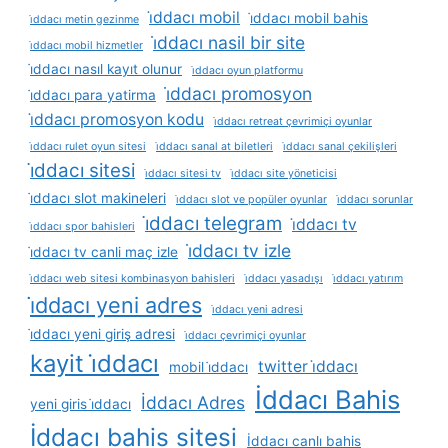
i̇ddacı mobil
i̇ddacı mobil bahis
i̇ddacı metin gezinme
i̇ddacı nasil bir site
i̇ddacı mobil hizmetler
i̇ddacı nasıl kayıt olunur
i̇ddacı oyun platformu
i̇ddacı promosyon
i̇ddacı para yatirma
i̇ddacı promosyon kodu
i̇ddacı retreat çevrimiçi oyunlar
i̇ddacı rulet oyun sitesi
i̇ddacı sanal at biletleri
i̇ddacı sanal çekilişleri
i̇ddacı sitesi
i̇ddacı sitesi tv
i̇ddacı site yöneticisi
i̇ddacı slot makineleri
i̇ddacı slot ve popüler oyunlar
i̇ddacı sorunlar
i̇ddacı telegram
i̇ddacı tv
i̇ddacı spor bahisleri
i̇ddacı tv izle
i̇ddacı tv canli maç izle
i̇ddacı web sitesi kombinasyon bahisleri
i̇ddacı yasadışı
i̇ddacı yatırım
i̇ddacı yeni adres
i̇ddacı yeni adresi
i̇ddacı yeni giriş adresi
i̇ddacı çevrimiçi oyunlar
kayit i̇ddacı
twitter i̇ddacı
mobil i̇ddacı
İddacı Bahis
İddacı Adres
yeni giris i̇ddacı
İddacı bahis sitesi
İddacı canlı bahis