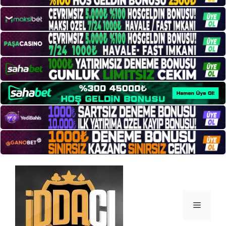
İçeriğe
atla
Menü