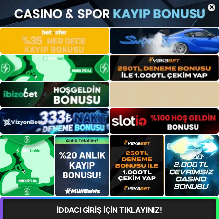
×
İDDACI GİRİŞ İÇİN TIKLAYINIZ!