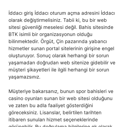
İddacı giriş İddacı oturum açma adresini İddacı
olarak değiştirmelisiniz. Tabii ki, bu bir web
sitesi güvenliği meselesi değil. Bahis sitesinde
BTK isimli bir organizasyonun olduğu
bilinmektedir. Örgüt, Çin pazarında yabancı
hizmetler sunan portal sitelerinin girişine engel
oluşturuyor. Sonuç olarak herhangi bir sorun
yaşamadan doğrudan web sitenize gidebilir ve
müşteri şikayetleri ile ilgili herhangi bir sorun
yaşamazsınız.
Müşteriye bakarsanız, bunun spor bahisleri ve
casino oyunları sunan bir web sitesi olduğunu
ve zaten bu adla faaliyet gösterdiğini
göreceksiniz. Lisanslar, belirtilen tarihten
itibaren sunulan hizmet seçeneklerinde
görünebilir. Bu doğrulama bilgilerine ek olarak,