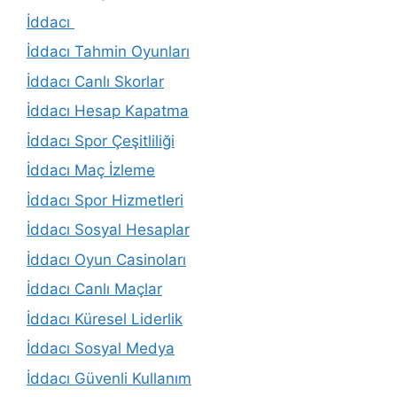
İddacı
İddacı Tahmin Oyunları
İddacı Canlı Skorlar
İddacı Hesap Kapatma
İddacı Spor Çeşitliliği
İddacı Maç İzleme
İddacı Spor Hizmetleri
İddacı Sosyal Hesaplar
İddacı Oyun Casinoları
İddacı Canlı Maçlar
İddacı Küresel Liderlik
İddacı Sosyal Medya
İddacı Güvenli Kullanım