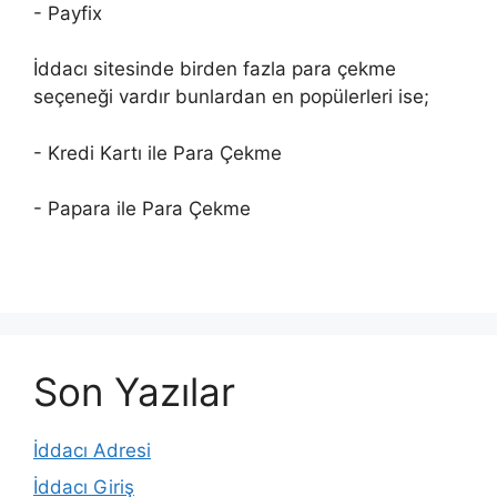
- Payfix
İddacı sitesinde birden fazla para çekme
seçeneği vardır bunlardan en popülerleri ise;
- Kredi Kartı ile Para Çekme
- Papara ile Para Çekme
Son Yazılar
İddacı Adresi
İddacı Giriş