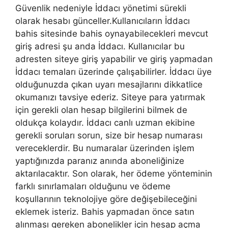
Güvenlik nedeniyle İddacı yönetimi sürekli
olarak hesabı günceller.Kullanıcıların İddacı
bahis sitesinde bahis oynayabilecekleri mevcut
giriş adresi şu anda İddacı. Kullanıcılar bu
adresten siteye giriş yapabilir ve giriş yapmadan
İddacı temaları üzerinde çalışabilirler. İddacı üye
olduğunuzda çıkan uyarı mesajlarını dikkatlice
okumanızı tavsiye ederiz. Siteye para yatırmak
için gerekli olan hesap bilgilerini bilmek de
oldukça kolaydır. İddacı canlı uzman ekibine
gerekli soruları sorun, size bir hesap numarası
vereceklerdir. Bu numaralar üzerinden işlem
yaptığınızda paranız anında aboneliğinize
aktarılacaktır. Son olarak, her ödeme yönteminin
farklı sınırlamaları olduğunu ve ödeme
koşullarının teknolojiye göre değişebileceğini
eklemek isteriz. Bahis yapmadan önce satın
alınması gereken abonelikler için hesap açma