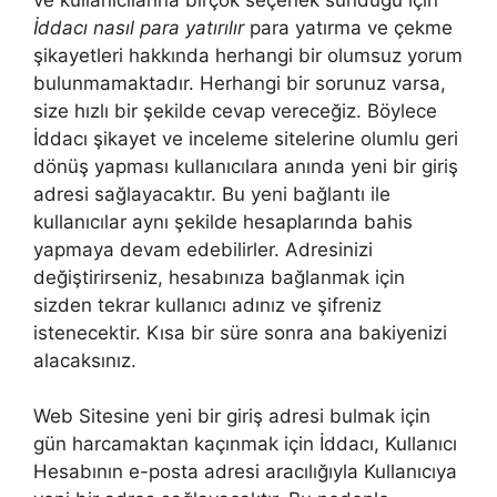
İddacı nasıl para yatırılır
para yatırma ve çekme
şikayetleri hakkında herhangi bir olumsuz yorum
bulunmamaktadır. Herhangi bir sorunuz varsa,
size hızlı bir şekilde cevap vereceğiz. Böylece
İddacı şikayet ve inceleme sitelerine olumlu geri
dönüş yapması kullanıcılara anında yeni bir giriş
adresi sağlayacaktır. Bu yeni bağlantı ile
kullanıcılar aynı şekilde hesaplarında bahis
yapmaya devam edebilirler. Adresinizi
değiştirirseniz, hesabınıza bağlanmak için
sizden tekrar kullanıcı adınız ve şifreniz
istenecektir. Kısa bir süre sonra ana bakiyenizi
alacaksınız.
Web Sitesine yeni bir giriş adresi bulmak için
gün harcamaktan kaçınmak için İddacı, Kullanıcı
Hesabının e-posta adresi aracılığıyla Kullanıcıya