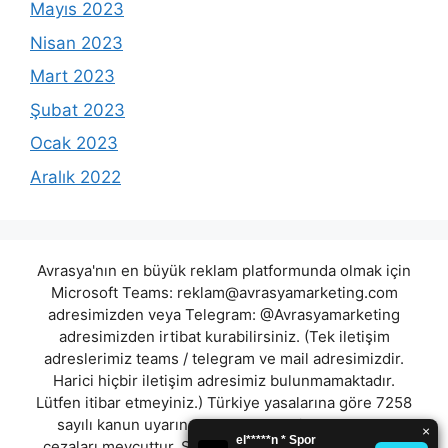
Mayıs 2023
Nisan 2023
Mart 2023
Şubat 2023
Ocak 2023
Aralık 2022
Avrasya'nın en büyük reklam platformunda olmak için
Microsoft Teams:
reklam@avrasyamarketing.com
adresimizden veya Telegram: @Avrasyamarketing
adresimizden irtibat kurabilirsiniz. (Tek iletişim
adreslerimiz teams / telegram ve mail adresimizdir.
Harici hiçbir iletişim adresimiz bulunmamaktadır.
Lütfen itibar etmeyiniz.) Türkiye yasalarına göre 7258
sayılı kanun uyarınca yasa dışı bahis oynamanın
cezaları mevcuttur. Şu an bulunduğunuz site hiç bir