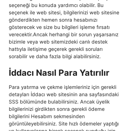
seçeneği bu konuda yardımcı olabilir. Bu
seçenek ile web sitesi, bilgilerinizi web sitesine
gönderdikten hemen sonra hesabınızı
gösterecek ve size bu bilgileri işleme fırsatı
verecektir.Ancak herhangi bir sorun yaşarsanız
bizimle veya web sitemizdeki canlı destek
hattıyla iletişime geçerek gerekli soruları
sorabilir ve daha fazla bilgi alabilirsiniz.
İddacı Nasıl Para Yatırılır
Para yatırma ve çekme işlemleriniz için gerekli
detayları İddacı web sitesinin ana sayfasındaki
SSS bölümünde bulabilirsiniz. Ancak üyelik
bilgilerinizi girdikten sonra gerekli ödeme
bilgilerini Hesabım sekmesinden
görüntüleyebilirsiniz. Site hızlı ödemeler yaptığı
ve kullanıcılarına birçok seçenek sunduğu için