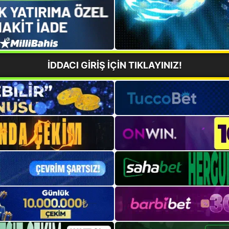
İDDACI GİRİŞ İÇİN TIKLAYINIZ!