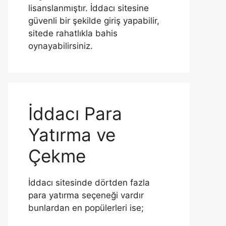
lisanslanmıştır. İddacı sitesine
güvenli bir şekilde giriş yapabilir,
sitede rahatlıkla bahis
oynayabilirsiniz.
İddacı Para
Yatırma ve
Çekme
İddacı sitesinde dörtden fazla
para yatırma seçeneği vardır
bunlardan en popülerleri ise;