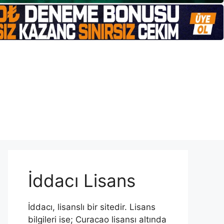
İddacı Lisans
İddacı, lisanslı bir sitedir. Lisans
bilgileri ise; Curacao lisansı altında