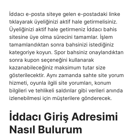
İddacı e-posta siteye gelen e-postadaki linke
tıklayarak üyeliğinizi aktif hale getirmelisiniz.
Üyeliğinizi aktif hale getirmeniz İddacı bahis
sitesine üye olma sürecini tamamlar. İşlem
tamamlandıktan sonra bahsinizi istediğiniz
kategoriye koyun. Spor bahsiniz onaylandıktan
sonra kupon seçeneğini kullanarak
kazanabileceğiniz maksimum tutar size
gösterilecektir. Aynı zamanda sahte site yorum
hizmeti, oyunla ilgili site yorumları, konum
bilgileri ve tehlikeli saldırılar gibi verileri anında
izlenebilmesi için müşterilere gönderecek.
İddacı Giriş Adresimi
Nasıl Bulurum