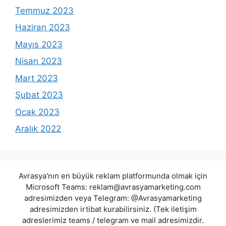
Temmuz 2023
Haziran 2023
Mayıs 2023
Nisan 2023
Mart 2023
Şubat 2023
Ocak 2023
Aralık 2022
Avrasya'nın en büyük reklam platformunda olmak için
Microsoft Teams:
reklam@avrasyamarketing.com
adresimizden veya Telegram: @Avrasyamarketing
adresimizden irtibat kurabilirsiniz. (Tek iletişim
adreslerimiz teams / telegram ve mail adresimizdir.