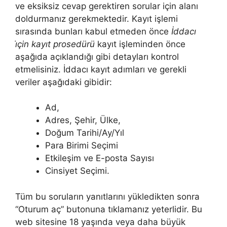
ve eksiksiz cevap gerektiren sorular için alanı
doldurmanız gerekmektedir. Kayıt işlemi
sırasında bunları kabul etmeden önce
İddacı
i̇çin kayıt prosedürü
kayıt işleminden önce
aşağıda açıklandığı gibi detayları kontrol
etmelisiniz. İddacı kayıt adımları ve gerekli
veriler aşağıdaki gibidir:
Ad,
Adres, Şehir, Ülke,
Doğum Tarihi/Ay/Yıl
Para Birimi Seçimi
Etkileşim ve E-posta Sayısı
Cinsiyet Seçimi.
Tüm bu soruların yanıtlarını yükledikten sonra
“Oturum aç” butonuna tıklamanız yeterlidir. Bu
web sitesine 18 yaşında veya daha büyük