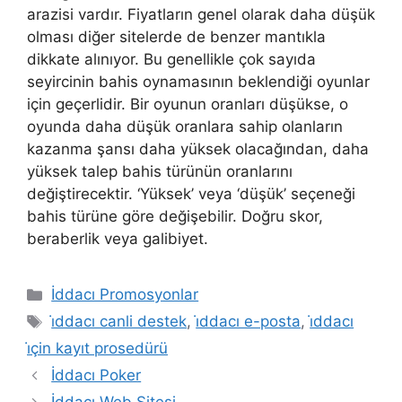
arazisi vardır. Fiyatların genel olarak daha düşük
olması diğer sitelerde de benzer mantıkla
dikkate alınıyor. Bu genellikle çok sayıda
seyircinin bahis oynamasının beklendiği oyunlar
için geçerlidir. Bir oyunun oranları düşükse, o
oyunda daha düşük oranlara sahip olanların
kazanma şansı daha yüksek olacağından, daha
yüksek talep bahis türünün oranlarını
değiştirecektir. ‘Yüksek’ veya ‘düşük’ seçeneği
bahis türüne göre değişebilir. Doğru skor,
beraberlik veya galibiyet.
Kategoriler
İddacı Promosyonlar
Etiketler
i̇ddacı canli destek
,
i̇ddacı e-posta
,
i̇ddacı
i̇çin kayıt prosedürü
İddacı Poker