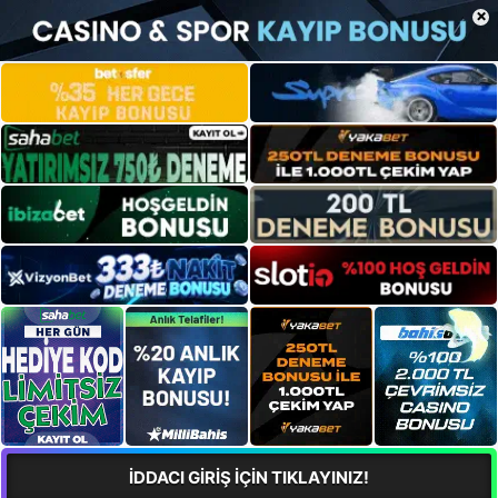
×
İDDACI GİRİŞ İÇİN TIKLAYINIZ!