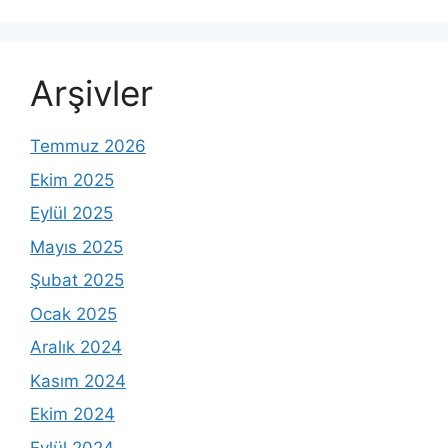
Arşivler
Temmuz 2026
Ekim 2025
Eylül 2025
Mayıs 2025
Şubat 2025
Ocak 2025
Aralık 2024
Kasım 2024
Ekim 2024
Eylül 2024