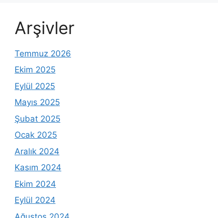
Arşivler
Temmuz 2026
Ekim 2025
Eylül 2025
Mayıs 2025
Şubat 2025
Ocak 2025
Aralık 2024
Kasım 2024
Ekim 2024
Eylül 2024
Ağustos 2024