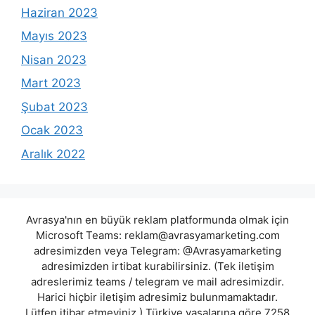
Haziran 2023
Mayıs 2023
Nisan 2023
Mart 2023
Şubat 2023
Ocak 2023
Aralık 2022
Avrasya'nın en büyük reklam platformunda olmak için
Microsoft Teams:
reklam@avrasyamarketing.com
adresimizden veya Telegram: @Avrasyamarketing
adresimizden irtibat kurabilirsiniz. (Tek iletişim
adreslerimiz teams / telegram ve mail adresimizdir.
Harici hiçbir iletişim adresimiz bulunmamaktadır.
Lütfen itibar etmeyiniz.) Türkiye yasalarına göre 7258