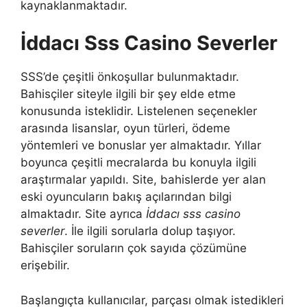
kaynaklanmaktadır.
İddacı Sss Casino Severler
SSS’de çeşitli önkoşullar bulunmaktadır.
Bahisçiler siteyle ilgili bir şey elde etme
konusunda isteklidir. Listelenen seçenekler
arasında lisanslar, oyun türleri, ödeme
yöntemleri ve bonuslar yer almaktadır. Yıllar
boyunca çeşitli mecralarda bu konuyla ilgili
araştırmalar yapıldı. Site, bahislerde yer alan
eski oyuncuların bakış açılarından bilgi
almaktadır. Site ayrıca
İddacı sss casino
severler
. İle ilgili sorularla dolup taşıyor.
Bahisçiler soruların çok sayıda çözümüne
erişebilir.
Başlangıçta kullanıcılar, parçası olmak istedikleri