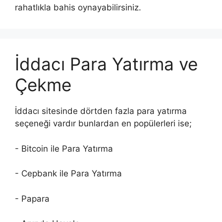
rahatlıkla bahis oynayabilirsiniz.
İddacı Para Yatırma ve
Çekme
İddacı sitesinde dörtden fazla para yatırma
seçeneği vardır bunlardan en popülerleri ise;
- Bitcoin ile Para Yatırma
- Cepbank ile Para Yatırma
- Papara