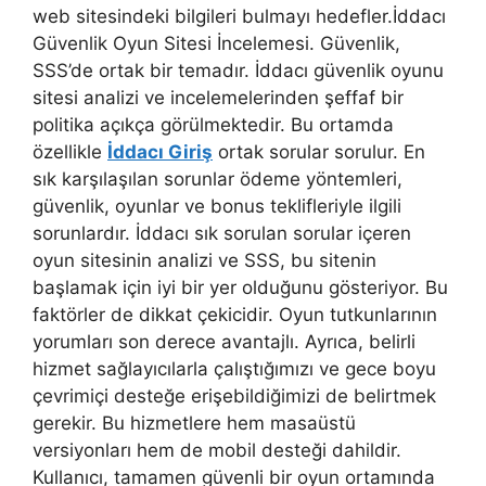
web sitesindeki bilgileri bulmayı hedefler.İddacı
Güvenlik Oyun Sitesi İncelemesi. Güvenlik,
SSS’de ortak bir temadır. İddacı güvenlik oyunu
sitesi analizi ve incelemelerinden şeffaf bir
politika açıkça görülmektedir. Bu ortamda
özellikle
İddacı Giriş
ortak sorular sorulur. En
sık karşılaşılan sorunlar ödeme yöntemleri,
güvenlik, oyunlar ve bonus teklifleriyle ilgili
sorunlardır. İddacı sık sorulan sorular içeren
oyun sitesinin analizi ve SSS, bu sitenin
başlamak için iyi bir yer olduğunu gösteriyor. Bu
faktörler de dikkat çekicidir. Oyun tutkunlarının
yorumları son derece avantajlı. Ayrıca, belirli
hizmet sağlayıcılarla çalıştığımızı ve gece boyu
çevrimiçi desteğe erişebildiğimizi de belirtmek
gerekir. Bu hizmetlere hem masaüstü
versiyonları hem de mobil desteği dahildir.
Kullanıcı, tamamen güvenli bir oyun ortamında