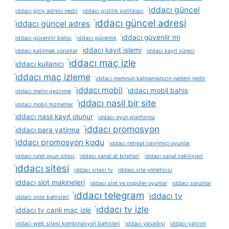
i̇ddacı güncel
i̇ddacı giriş adresi nedir
i̇ddacı gizlilik politikası
i̇ddacı güncel adresi
i̇ddacı güncel adres
i̇ddacı güvenlir mi
i̇ddacı güvenilir bahsi
i̇ddacı güvenlik
i̇ddacı kayıt i̇şlemi
i̇ddacı katılmak sorunlar
i̇ddacı kayıt süreci
i̇ddacı maç izle
i̇ddacı kullanıcı
i̇ddacı maç izleme
i̇ddacı memnun kalmamanızın nedeni nedir
i̇ddacı mobil
i̇ddacı mobil bahis
i̇ddacı metin gezinme
i̇ddacı nasil bir site
i̇ddacı mobil hizmetler
i̇ddacı nasıl kayıt olunur
i̇ddacı oyun platformu
i̇ddacı promosyon
i̇ddacı para yatirma
i̇ddacı promosyon kodu
i̇ddacı retreat çevrimiçi oyunlar
i̇ddacı rulet oyun sitesi
i̇ddacı sanal at biletleri
i̇ddacı sanal çekilişleri
i̇ddacı sitesi
i̇ddacı sitesi tv
i̇ddacı site yöneticisi
i̇ddacı slot makineleri
i̇ddacı slot ve popüler oyunlar
i̇ddacı sorunlar
i̇ddacı telegram
i̇ddacı tv
i̇ddacı spor bahisleri
i̇ddacı tv izle
i̇ddacı tv canli maç izle
i̇ddacı web sitesi kombinasyon bahisleri
i̇ddacı yasadışı
i̇ddacı yatırım