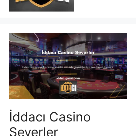
İddacı Casino
Severler