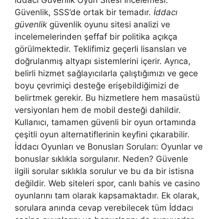
İddacı Güvenlik Oyun Sitesi İncelemesi.
Güvenlik, SSS’de ortak bir temadır.
İddacı
güvenlik
güvenlik oyunu sitesi analizi ve
incelemelerinden şeffaf bir politika açıkça
görülmektedir. Teklifimiz geçerli lisansları ve
doğrulanmış altyapı sistemlerini içerir. Ayrıca,
belirli hizmet sağlayıcılarla çalıştığımızı ve gece
boyu çevrimiçi desteğe erişebildiğimizi de
belirtmek gerekir. Bu hizmetlere hem masaüstü
versiyonları hem de mobil desteği dahildir.
Kullanıcı, tamamen güvenli bir oyun ortamında
çeşitli oyun alternatiflerinin keyfini çıkarabilir.
İddacı Oyunları ve Bonusları Soruları: Oyunlar ve
bonuslar sıklıkla sorgulanır. Neden? Güvenle
ilgili sorular sıklıkla sorulur ve bu da bir istisna
değildir. Web siteleri spor, canlı bahis ve casino
oyunlarını tam olarak kapsamaktadır. Ek olarak,
sorulara anında cevap verebilecek tüm İddacı