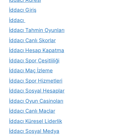
İddacı Giriş
İddacı
İddacı Tahmin Oyunları
İddacı Canlı Skorlar
İddacı Hesap Kapatma
İddacı Spor Çeşitliliği
İddacı Maç İzleme
İddacı Spor Hizmetleri
İddacı Sosyal Hesaplar
İddacı Oyun Casinoları
İddacı Canlı Maçlar
İddacı Küresel Liderlik
İddacı Sosyal Medya