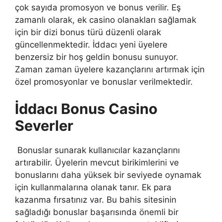
çok sayıda promosyon ve bonus verilir. Eş
zamanlı olarak, ek casino olanakları sağlamak
için bir dizi bonus türü düzenli olarak
güncellenmektedir. İddacı yeni üyelere
benzersiz bir hoş geldin bonusu sunuyor.
Zaman zaman üyelere kazançlarını artırmak için
özel promosyonlar ve bonuslar verilmektedir.
İddacı Bonus Casino
Severler
Bonuslar sunarak kullanıcılar kazançlarını
artırabilir. Üyelerin mevcut birikimlerini ve
bonuslarını daha yüksek bir seviyede oynamak
için kullanmalarına olanak tanır. Ek para
kazanma fırsatınız var. Bu bahis sitesinin
sağladığı bonuslar başarısında önemli bir